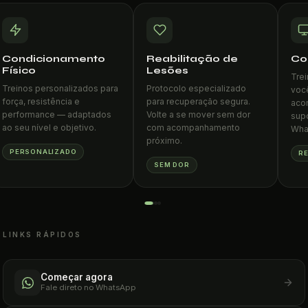
Condicionamento
Reabilitação de
Co
Físico
Lesões
Tre
Treinos personalizados para
Protocolo especializado
voc
força, resistência e
para recuperação segura.
aco
performance — adaptados
Volte a se mover sem dor
supo
ao seu nível e objetivo.
com acompanhamento
Wha
próximo.
PERSONALIZADO
R
SEM DOR
LINKS RÁPIDOS
Começar agora
Fale direto no WhatsApp