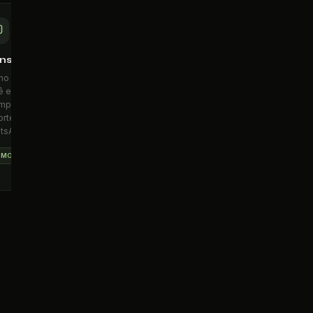
nsultoria Online
Avaliação Funcional
ino de qualidade de onde
Diagnóstico completo da
ê estiver —
sua mobilidade, postura e
mpanhamento semanal e
pontos de melhora antes de
rte direto pelo
iniciar qualquer treino.
tsApp.
DIAGNÓSTICO
EMOTO