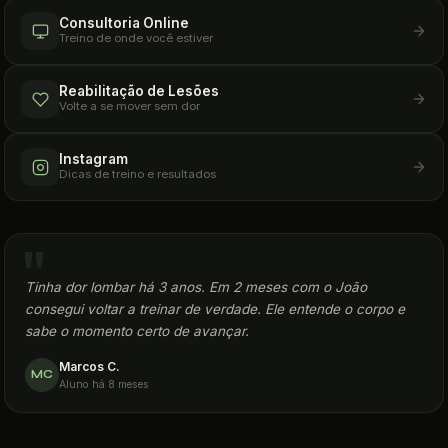
Consultoria Online
Treino de onde você estiver
Reabilitação de Lesões
Volte a se mover sem dor
Instagram
Dicas de treino e resultados
Tinha dor lombar há 3 anos. Em 2 meses com o João
consegui voltar a treinar de verdade. Ele entende o corpo e
sabe o momento certo de avançar.
Marcos C.
MC
Aluno há 8 meses