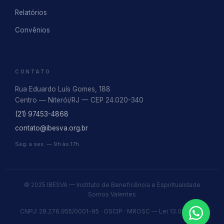
Relatórios
Convênios
CONTATO
Rua Eduardo Luís Gomes, 188
Centro — Niterói/RJ — CEP 24.020-340
(21) 97453-4868
contato@ibesva.org.br
Seg. a sex. — 9h às 17h
© 2025 IBESVA — Instituto de Beneficência e Espiritualidade
Somos Valentes
CNPJ: 28.276.955/0001-95 · OSCIP · MROSC — Lei 13.019/2014